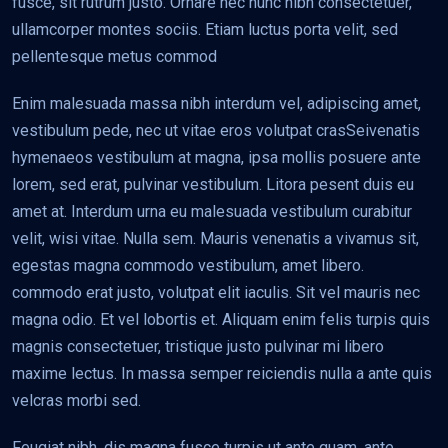
fusce, sit rutrum justo. Ornare nec nunc nibh consectetuer,
ullamcorper montes sociis. Etiam luctus porta velit, sed
pellentesque metus commod
Enim malesuada massa nibh interdum vel, adipiscing amet,
vestibulum pede, nec ut vitae eros volutpat crasSeivenatis
hymenaeos vestibulum at magna, ipsa mollis posuere ante
lorem, sed erat, pulvinar vestibulum. Litora pesent duis eu
amet at. Interdum urna eu malesuada vestibulum curabitur
velit, wisi vitae. Nulla sem. Mauris venenatis a vivamus sit,
egestas magna commodo vestibulum, amet libero.
commodo erat justo, volutpat elit iaculis. Sit vel mauris nec
magna odio. Et vel lobortis et. Aliquam enim felis turpis quis
magnis consectetuer, tristique justo pulvinar mi libero
maxime lectus. In massa semper reiciendis nulla a ante quis
velcras morbi sed.
Feugiat nibh, dis magna fusce turpis ut ante quam, ante